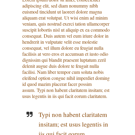
adipiscing elit, sed diam nonummy nibh
euismod tincidunt ut laoreet dolore magna
aliquam erat volutpat. Ut wisi enim ad minim
veniam, quis nostrud exerci tation ullamcorper
suscipit lobortis nisl ut aliquip ex ea commodo
consequat. Duis autem vel eum iriure dolor in
hendrerit in vulputate velit esse molestie
consequat, vel illum dolore eu feugiat nulla
facilisis at vero eros et accumsan et iusto odio
dignissim qui blandit praesent luptatum zzril
delenit augue duis dolore te feugait nulla
facilisi. Nam liber tempor cum soluta nobis
eleifend option congue nihil imperdiet doming
id quod mazim placerat facer possim
assum. Typi non habent claritatem insitam; est
usus legentis in iis qui facit eorum claritatem.
Typi non habent claritatem
insitam; est usus legentis in
iis qui facit eorum