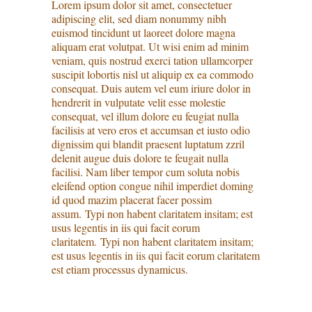
Lorem ipsum dolor sit amet, consectetuer
adipiscing elit, sed diam nonummy nibh
euismod tincidunt ut laoreet dolore magna
aliquam erat volutpat. Ut wisi enim ad minim
veniam, quis nostrud exerci tation ullamcorper
suscipit lobortis nisl ut aliquip ex ea commodo
consequat. Duis autem vel eum iriure dolor in
hendrerit in vulputate velit esse molestie
consequat, vel illum dolore eu feugiat nulla
facilisis at vero eros et accumsan et iusto odio
dignissim qui blandit praesent luptatum zzril
delenit augue duis dolore te feugait nulla
facilisi. Nam liber tempor cum soluta nobis
eleifend option congue nihil imperdiet doming
id quod mazim placerat facer possim
assum. Typi non habent claritatem insitam; est
usus legentis in iis qui facit eorum
claritatem. Typi non habent claritatem insitam;
est usus legentis in iis qui facit eorum claritatem
est etiam processus dynamicus.